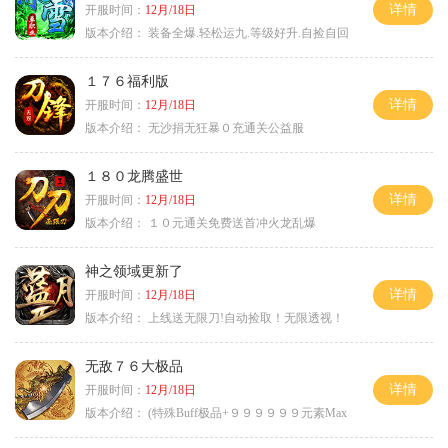
详情
开服时间：
12月/18日
版本介绍：
装备全爆.轻松运九.等级好升.自捡自回
１７６福利版
详情
开服时间：
12月/18日
版本介绍：
无沙捐无狂暴０充通关公益服
１８０龙腾盛世
详情
开服时间：
12月/18日
版本介绍：
１０元通关免费送首冲火龙乱爆
神之领域更新了
详情
开服时间：
12月/18日
版本介绍：
上线送无限刀!自动捡取！无限透视！
无敌７６大极品
详情
开服时间：
12月/18日
版本介绍：
(特殊Buff极品+９９９９９９元素Max