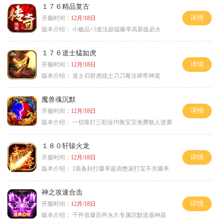
１７６精品复古
详情
开服时间：
12月/18日
版本介绍：
小极品+5道法超猛爆率高新版必火
１７６道士猛如虎
详情
开服时间：
12月/18日
版本介绍：
道士召群虎战士刀刀毒法师带神宠
魔兽魂沉默
详情
开服时间：
12月/18日
版本介绍：
一切靠打三职业均衡宝宝免费散人逆袭
１８０轩辕火龙
详情
开服时间：
12月/18日
版本介绍：
1装备好打爆率超高憋尿打宝不关爆率
神之攻速合击
详情
开服时间：
12月/18日
版本介绍：
千件首爆百件永久专属沉默道盾神器