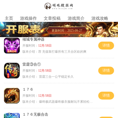
主页
游戏操作
文章投稿
游戏简介
游戏攻略
更新时间：2025-09-27
倾城专属神器
详情
开服时间：
12月/18日
版本介绍：
荐 充值靠打爆所有三天合区砍的爽
雷霆③合①
详情
开服时间：
12月/18日
版本介绍：
雷霆三合一公平稳定长久
１７６
详情
开服时间：
12月/18日
版本介绍：
爆终极武器爆终极衣服耐玩不累轻松满级
１７６无极合击