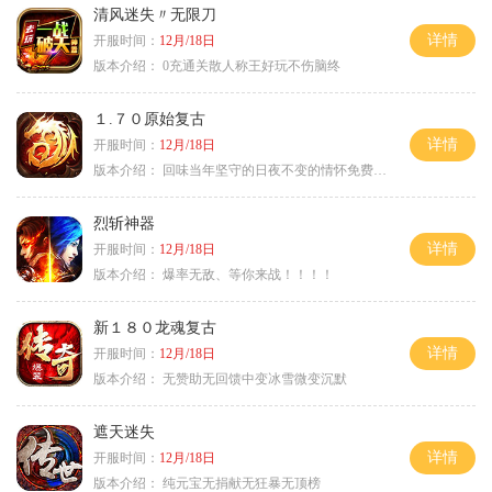
清风迷失〃无限刀
详情
开服时间：
12月/18日
版本介绍：
0充通关散人称王好玩不伤脑终
１.７０原始复古
详情
开服时间：
12月/18日
版本介绍：
回味当年坚守的日夜不变的情怀免费绿色
烈斩神器
详情
开服时间：
12月/18日
版本介绍：
爆率无敌、等你来战！！！！
新１８０龙魂复古
详情
开服时间：
12月/18日
版本介绍：
无赞助无回馈中变冰雪微变沉默
遮天迷失
详情
开服时间：
12月/18日
版本介绍：
纯元宝无捐献无狂暴无顶榜