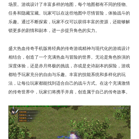
场景。游戏设计了丰富多样的地图，每个地图都有不同的怪物、
任务和隐藏宝藏。玩家可以在这些地图中尽情冒险，体验战斗的
乐趣。通过不断探索，玩家不仅可以获得丰富的资源，还能够解
锁更多的剧情和副本，进一步提升角色的实力。
盛大热血传奇手机版将经典的传奇游戏精神与现代化的游戏设计
相结合，创造了一个充满热血与冒险的世界。无论是角色扮演的
深度体验，还是赤月终极的挑战，亦或是史诗副本的探险，游戏
都给予玩家充分的自由与乐趣。丰富的技能系统和多样化的玩
法，让每位玩家都能找到适合自己的战斗方式。在这个充满激情
的传奇世界中，玩家们将携手并肩，创造属于自己的传奇故事。