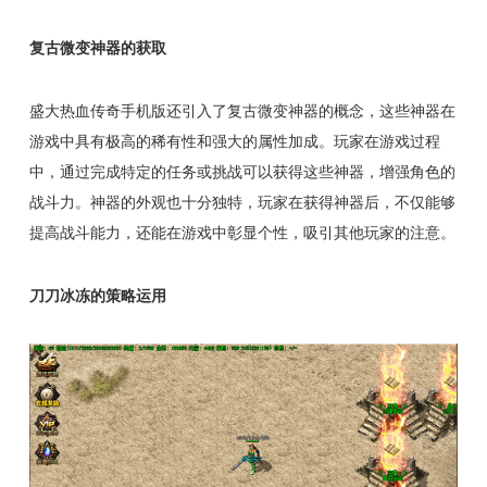
复古微变神器的获取
盛大热血传奇手机版还引入了复古微变神器的概念，这些神器在
游戏中具有极高的稀有性和强大的属性加成。玩家在游戏过程
中，通过完成特定的任务或挑战可以获得这些神器，增强角色的
战斗力。神器的外观也十分独特，玩家在获得神器后，不仅能够
提高战斗能力，还能在游戏中彰显个性，吸引其他玩家的注意。
刀刀冰冻的策略运用