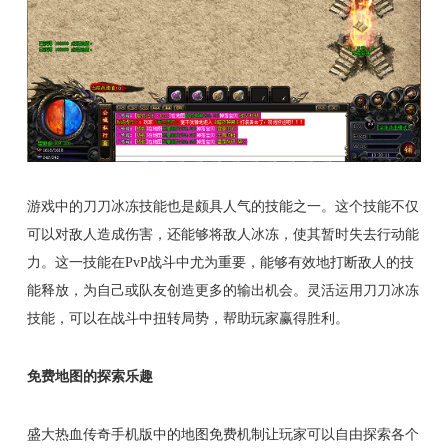
游戏中的刀刀冰冻技能也是颇具人气的技能之一。这个技能不仅
可以对敌人造成伤害，还能够将敌人冰冻，使其暂时失去行动能
力。这一技能在PvP战斗中尤为重要，能够有效地打断敌人的技
能释放，为自己或队友创造更多的输出机会。灵活运用刀刀冰冻
技能，可以在战斗中扭转局势，帮助玩家赢得胜利。
免费地图的探索乐趣
盛大热血传奇手机版中的地图免费机制让玩家可以自由探索各个