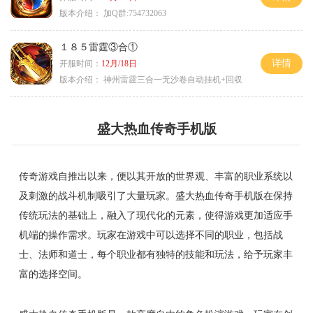
版本介绍：
加Q群:754732063
１８５雷霆③合①
详情
开服时间：
12月/18日
版本介绍：
神州雷霆三合一无沙卷自动挂机+回収
盛大热血传奇手机版
传奇游戏自推出以来，便以其开放的世界观、丰富的职业系统以
及刺激的战斗机制吸引了大量玩家。盛大热血传奇手机版在保持
传统玩法的基础上，融入了现代化的元素，使得游戏更加适应手
机端的操作需求。玩家在游戏中可以选择不同的职业，包括战
士、法师和道士，每个职业都有独特的技能和玩法，给予玩家丰
富的选择空间。