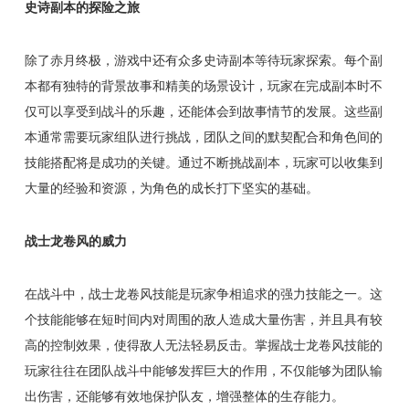
史诗副本的探险之旅
除了赤月终极，游戏中还有众多史诗副本等待玩家探索。每个副
本都有独特的背景故事和精美的场景设计，玩家在完成副本时不
仅可以享受到战斗的乐趣，还能体会到故事情节的发展。这些副
本通常需要玩家组队进行挑战，团队之间的默契配合和角色间的
技能搭配将是成功的关键。通过不断挑战副本，玩家可以收集到
大量的经验和资源，为角色的成长打下坚实的基础。
战士龙卷风的威力
在战斗中，战士龙卷风技能是玩家争相追求的强力技能之一。这
个技能能够在短时间内对周围的敌人造成大量伤害，并且具有较
高的控制效果，使得敌人无法轻易反击。掌握战士龙卷风技能的
玩家往往在团队战斗中能够发挥巨大的作用，不仅能够为团队输
出伤害，还能够有效地保护队友，增强整体的生存能力。