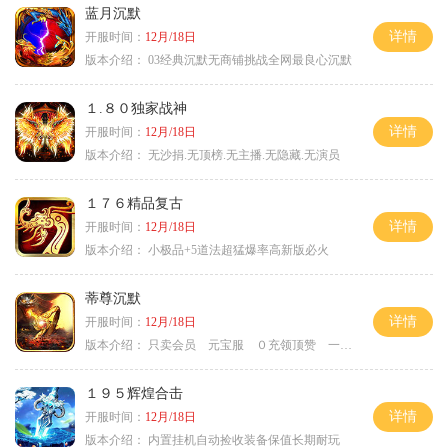
蓝月沉默
详情
开服时间：
12月/18日
版本介绍：
03经典沉默无商铺挑战全网最良心沉默
１.８０独家战神
详情
开服时间：
12月/18日
版本介绍：
无沙捐.无顶榜.无主播.无隐藏.无演员
１７６精品复古
详情
开服时间：
12月/18日
版本介绍：
小极品+5道法超猛爆率高新版必火
蒂尊沉默
详情
开服时间：
12月/18日
版本介绍：
只卖会员 元宝服 ０充领顶赞 一切靠打
１９５辉煌合击
详情
开服时间：
12月/18日
版本介绍：
内置挂机自动捡收装备保值长期耐玩