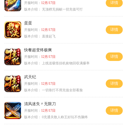
详情
开服时间：
12月/17日
版本介绍：
无顶榜无捐献一切充值可打
蛋蛋
详情
开服时间：
12月/17日
版本介绍：
直接起飞
快餐超变终极爽
详情
开服时间：
12月/17日
版本介绍：
上线送吸怪挂机捡物回収满爆率
武天纪
详情
开服时间：
12月/17日
版本介绍：
一切靠打不用充值全部看脸
清风迷失〃无限刀
详情
开服时间：
12月/17日
版本介绍：
0充通关散人称王好玩不伤脑终