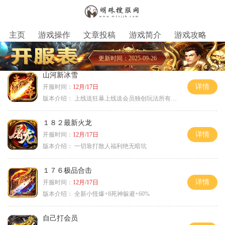
主页
游戏操作
文章投稿
游戏简介
游戏攻略
更新时间：2025-09-26
山河新冰雪
详情
开服时间：
12月/17日
版本介绍：
上线送狂暴上线送会员独创玩法所有装备靠
１８２最新火龙
详情
开服时间：
12月/17日
版本介绍：
一切靠打散人福利绝无暗坑
１７６极品合击
详情
开服时间：
12月/17日
版本介绍：
全新小怪爆+8死神躲避+60%
自己打会员