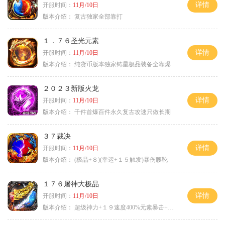
详情
开服时间：
11月/10日
版本介绍：
复古独家全部靠打
１．７６圣光元素
详情
开服时间：
11月/10日
版本介绍：
纯货币版本独家铸星极品装备全靠爆
２０２３新版火龙
详情
开服时间：
11月/10日
版本介绍：
千件首爆百件永久复古攻速只做长期
３７裁决
详情
开服时间：
11月/10日
版本介绍：
(极品+８)(幸运+１５触发)暴伤腰靴
１７６屠神大极品
详情
开服时间：
11月/10日
版本介绍：
超级神力+１９速度400%元素暴击+６６