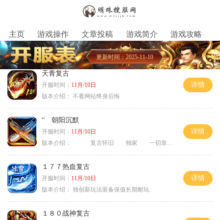
主页
游戏操作
文章投稿
游戏简介
游戏攻略
更新时间：2025-11-10
天青复古
详情
开服时间：
11月/10日
版本介绍：
不看网站终身后悔
“ 朝阳沉默
详情
开服时间：
11月/10日
版本介绍：
复古怀旧 独家 一切靠打
１７７热血复古
详情
开服时间：
11月/10日
版本介绍：
独创新玩法装备保值长期耐玩
１８０战神复古