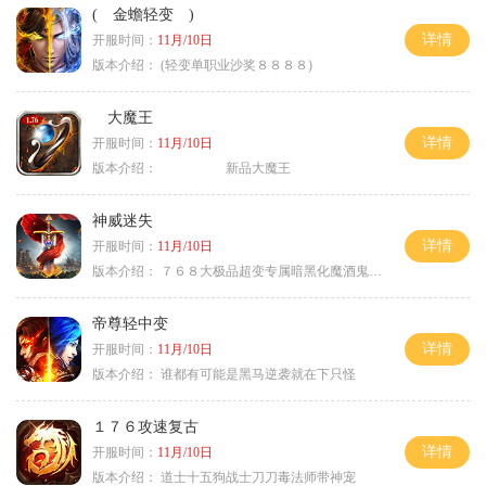
( 金蟾轻变 )
详情
开服时间：
11月/10日
版本介绍：
(轻变单职业沙奖８８８８)
大魔王
详情
开服时间：
11月/10日
版本介绍：
新品大魔王
神威迷失
详情
开服时间：
11月/10日
版本介绍：
７６８大极品超变专属暗黑化魔酒鬼微变合击火
帝尊轻中变
详情
开服时间：
11月/10日
版本介绍：
谁都有可能是黑马逆袭就在下只怪
１７６攻速复古
详情
开服时间：
11月/10日
版本介绍：
道士十五狗战士刀刀毒法师带神宠